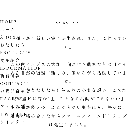
ファームフィールドトリップ
の根っこ
HOME
ホーム
ABOUT US
「種」から新しい実りが生まれ、また土に還ってい
わたしたち
く。
PRODUCTS
商品紹介
この南アルプスの大地と向き合う農家たちは日々そ
INFORMATION
んな自然の循環に親しみ、敬いながら活動していま
新着情報
す。
CONTACT
いつしかわたしたちに生まれた小さな想い「この地
お問い合わせ
FACEBOOK
域を豊かに育む“肥し” となる活動ができないか」
フェイスブック
その種がひとつ、ふたつと深い根をはり、静かに、
TWITTER
着実に絡み合いながらファームフィールドトリップ
ツイッター
は誕生しました。