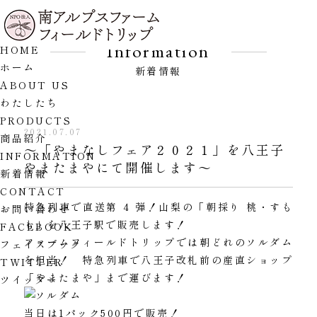
Information
HOME
ホーム
新着情報
ABOUT US
わたしたち
PRODUCTS
2021.07.07
商品紹介
～「やまなしフェア２０２１」を八王子
INFORMATION
やまたまやにて開催します～
新着情報
CONTACT
特急列車で直送第 4 弾！山梨の「朝採り 桃・すも
お問い合わせ
も」を八王子駅で販売します！
FACEBOOK
ファームフィールドトリップでは朝どれのソルダム
フェイスブック
を担当！ 特急列車で八王子改札前の産直ショップ
TWITTER
「やまたまや」まで運びます！
ツイッター
当日は1パック500円で販売！